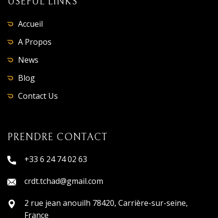
USEFUL LINKS
Accueil
A Propos
News
Blog
Contact Us
PRENDRE CONTACT
+33 6 24 74 02 63
crdt.tchad@gmail.com
2 rue jean anouilh 78420, Carrière-sur-seine,
France